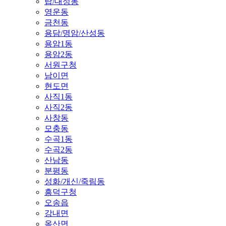
탑/대성동
영운동
금천동
용담/명암/산성동
용암1동
용암2동
서원구청
남이면
현도면
사직1동
사직2동
사창동
모충동
수곡1동
수곡2동
산남동
분평동
성화/개신/죽림동
흥덕구청
오송읍
강내면
옥산면