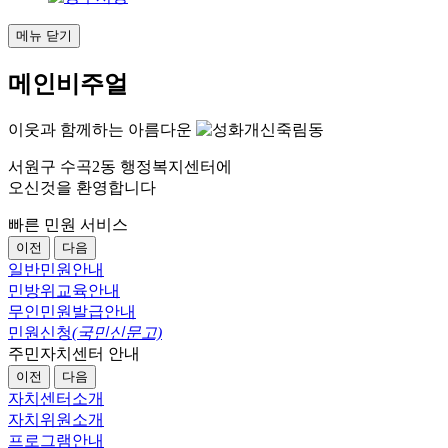
메뉴 닫기
메인비주얼
이웃과 함께하는 아름다운
서원구 수곡2동 행정복지센터에
오신것을 환영합니다
빠른 민원 서비스
이전
다음
일반민원안내
민방위교육안내
무인민원발급안내
민원신청
(국민신문고)
주민자치센터 안내
이전
다음
자치센터소개
자치위원소개
프로그램안내