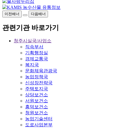
이전배너
다음배너
관련기관 바로가기
청주시실국/사업소
직속부서
기획행정실
경제교통국
복지국
문화체육관광국
농업정책국
신성장전략국
주택토지국
상당보건소
서원보건소
흥덕보건소
청원보건소
농업기술센터
도로사업본부