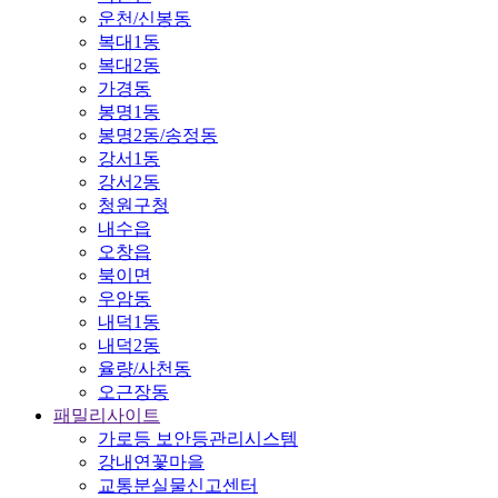
운천/신봉동
복대1동
복대2동
가경동
봉명1동
봉명2동/송정동
강서1동
강서2동
청원구청
내수읍
오창읍
북이면
우암동
내덕1동
내덕2동
율량/사천동
오근장동
패밀리사이트
가로등 보안등관리시스템
강내연꽃마을
교통분실물신고센터