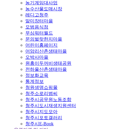
농기계임대사업
농수산물도매시장
레디고청주
말미장터마을
모범음식점
무심워터월드
문의벌랏한지마을
어린이홈페이지
어암리산촌생태마을
오박사마을
원흥이두꺼비생태공원
전하울산촌생태마을
정보화교육
통계정보
청원생명쇼핑몰
청주소로리볍씨
청주시공무원노동조합
청주시도시재생지원센터
청주시지도모아
청주시포토갤러리
청주시E-Book