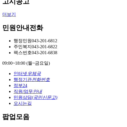
고시공고
더보기
민원안내전화
행정민원
043-201-6812
주민복지
043-201-6822
팩스번호
043-201-6838
09:00~18:00 (월~금요일)
인터넷
우체국
행정기관
전화번호
정부24
직원/업무
안내
민원상담
(국민신문고)
오시는길
팝업모음