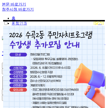
본문 바로가기
청주시청 바로가기
홈
오늘 하루 동안 안 보기
[닫기]
통합인증
사이트맵
수
곡2동
행정복지센터
메뉴 열기
검색창 열기
통합검색
통합검색
검색창 닫기
메뉴 닫기
홈으로