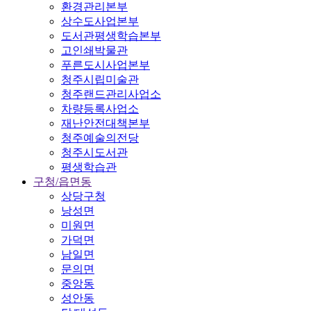
환경관리본부
상수도사업본부
도서관평생학습본부
고인쇄박물관
푸른도시사업본부
청주시립미술관
청주랜드관리사업소
차량등록사업소
재난안전대책본부
청주예술의전당
청주시도서관
평생학습관
구청/읍면동
상당구청
낭성면
미원면
가덕면
남일면
문의면
중앙동
성안동