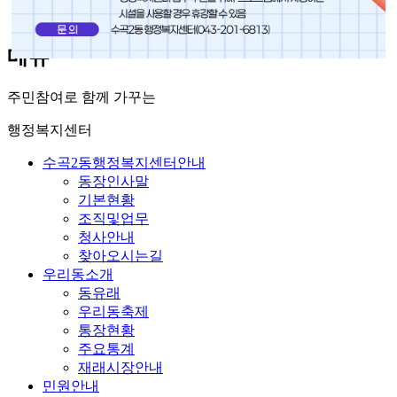
통합인증
메뉴
주민참여로 함께 가꾸는
행정복지센터
수곡2동행정복지센터안내
동장인사말
기본현황
조직및업무
청사안내
찾아오시는길
우리동소개
동유래
우리동축제
통장현황
주요통계
재래시장안내
민원안내