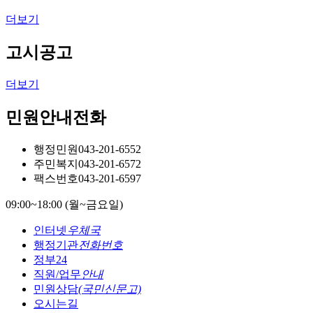
더보기
고시공고
더보기
민원안내전화
행정민원
043-201-6552
주민복지
043-201-6572
팩스번호
043-201-6597
09:00~18:00 (월~금요일)
인터넷
우체국
행정기관
전화번호
정부24
직원/업무
안내
민원상담
(국민신문고)
오시는길