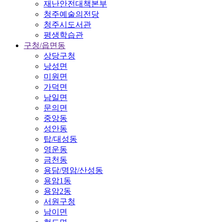
재난안전대책본부
청주예술의전당
청주시도서관
평생학습관
구청/읍면동
상당구청
낭성면
미원면
가덕면
남일면
문의면
중앙동
성안동
탑/대성동
영운동
금천동
용담/명암/산성동
용암1동
용암2동
서원구청
남이면