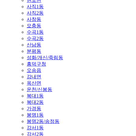
현도면
사직1동
사직2동
사창동
모충동
수곡1동
수곡2동
산남동
분평동
성화/개신/죽림동
흥덕구청
오송읍
강내면
옥산면
운천/신봉동
복대1동
복대2동
가경동
봉명1동
봉명2동/송정동
강서1동
강서2동