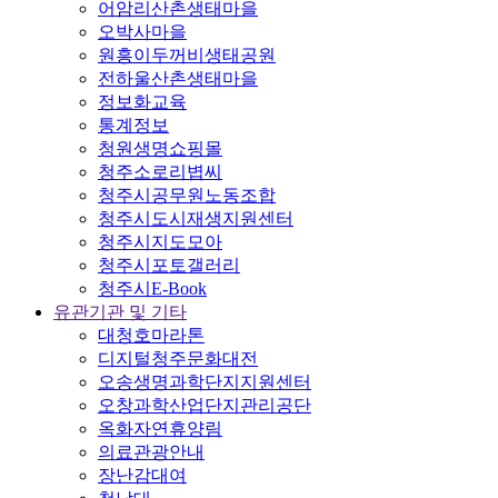
어암리산촌생태마을
오박사마을
원흥이두꺼비생태공원
전하울산촌생태마을
정보화교육
통계정보
청원생명쇼핑몰
청주소로리볍씨
청주시공무원노동조합
청주시도시재생지원센터
청주시지도모아
청주시포토갤러리
청주시E-Book
유관기관 및 기타
대청호마라톤
디지털청주문화대전
오송생명과학단지지원센터
오창과학산업단지관리공단
옥화자연휴양림
의료관광안내
장난감대여