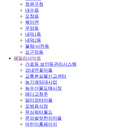
청원구청
내수읍
오창읍
북이면
우암동
내덕1동
내덕2동
율량/사천동
오근장동
패밀리사이트
가로등 보안등관리시스템
강내연꽃마을
교통분실물신고센터
농기계임대사업
농수산물도매시장
레디고청주
말미장터마을
모범음식점
무심워터월드
문의벌랏한지마을
어린이홈페이지