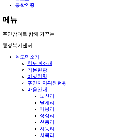
통합인증
메뉴
주민참여로 함께 가꾸는
행정복지센터
현도면소개
현도면소개
기본현황
이장현황
주민자치위원현황
마을안내
노산리
달계리
매봉리
상삼리
선동리
시동리
시목리