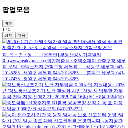
팝업모음
이전
1
/
5
정지
다음