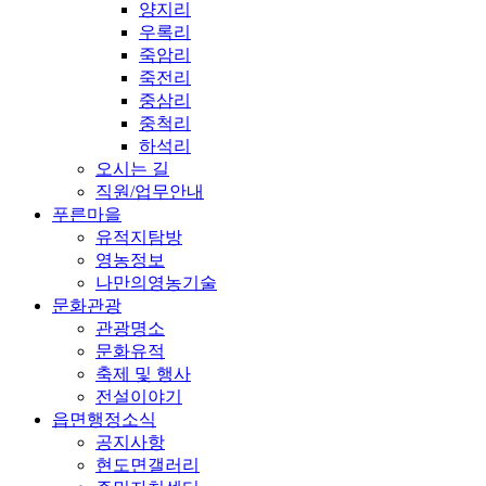
양지리
우록리
죽암리
죽전리
중삼리
중척리
하석리
오시는 길
직원/업무안내
푸른마을
유적지탐방
영농정보
나만의영농기술
문화관광
관광명소
문화유적
축제 및 행사
전설이야기
읍면행정소식
공지사항
현도면갤러리