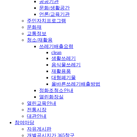
공공기관
문화/생활공간
언론/교육기관
주민자치프로그램
문화재
교통정보
청소/재활용
쓰레기배출요령
clean
생활쓰레기
음식물쓰레기
재활용품
대형폐기물
올바른쓰레기배출방법
정화조청소안내
열린화장실
열린교육안내
전통시장
대관안내
참여마당
자유게시판
개별공시지가 365창구