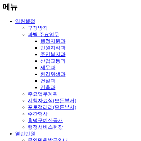
메뉴
열린행정
구정방침
과별 주요업무
행정지원과
민원지적과
주민복지과
산업교통과
세무과
환경위생과
건설과
건축과
주요업무계획
시책자료실(모든부서)
포토갤러리(모든부서)
주간행사
흥덕구예산공개
행정서비스헌장
열린민원
무인민원발급안내