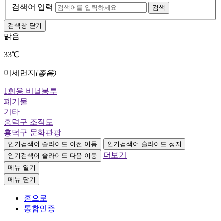
검색어 입력
검색창 닫기
맑음
33℃
미세먼지
(좋음)
1회용 비닐봉투
폐기물
기타
흥덕구 조직도
흥덕구 문화관광
인기검색어 슬라이드 이전 이동
인기검색어 슬라이드 정지
더보기
인기검색어 슬라이드 다음 이동
메뉴 열기
메뉴 닫기
홈으로
통합인증