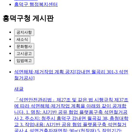
흥덕구 행정복지센터
흥덕구청 게시판
공지사항
새소식
문화행사
고시공고
입법예고
석면해체·제거작업 계획 공지[강내면 월곡리 301-3 석면
철거공사]
새글
「석면안전관리법」제27조 및 같은 법 시행규칙 제37조
에 따라 석면해체·제거작업 계획을 아래와 같이 공개합
니다. 1. 명칭: AI기반 공유 협업 플랫폼구축 석면철거공
사 2. 주소지: 청주시 흥덕구 강내면 월곡길 38, 충청대학
교 3. 작업내용: AI기반 공유 협업 플랫폼구축 석면철거
공사 4. 석면건축자재면적: 90㎡(천장재) 5. 작업기간: