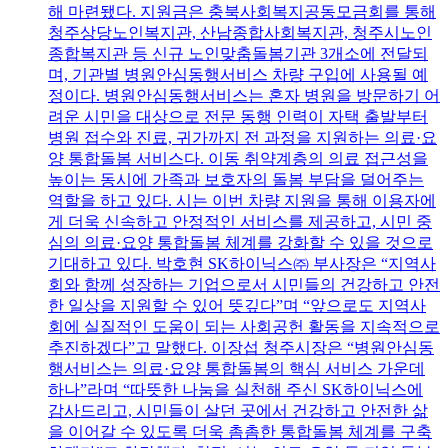
해 마련됐다. 지원금은 충북사회복지공동모금회를 통해
청주상당노인복지관, 산남종합사회복지관, 청주시노인
종합복지관 등 신규 노인맞춤돌봄기관 3개소에 전달되
며, 기관별 병원안심동행서비스 차량 구입에 사용될 예
정이다. 병원안심동행서비스는 혼자 병원을 방문하기 어
려운 시민을 대상으로 전문 동행 인력이 자택 출발부터
병원 접수와 진료, 귀가까지 전 과정을 지원하는 의료·요
양 통합돌봄 서비스다. 이동 취약계층의 의료 접근성을
높이는 동시에 가족과 보호자의 돌봄 부담을 덜어주는
역할을 하고 있다. 시는 이번 차량 지원을 통해 이용자에
게 더욱 신속하고 안정적인 서비스를 제공하고, 시민 중
심의 의료·요양 통합돌봄 체계를 강화할 수 있을 것으로
기대하고 있다. 박호현 SK하이닉스㈜ 부사장은 “지역사
회와 함께 성장하는 기업으로서 시민들의 건강하고 안전
한 일상을 지원할 수 있어 뜻깊다”며 “앞으로도 지역사
회에 실질적인 도움이 되는 사회공헌 활동을 지속적으로
추진하겠다”고 말했다. 이장섭 청주시장은 “병원안심동
행서비스는 의료·요양 통합돌봄의 핵심 서비스 가운데
하나”라며 “따뜻한 나눔을 실천해 주신 SK하이닉스에
감사드리고, 시민들이 살던 곳에서 건강하고 안전한 삶
을 이어갈 수 있도록 더욱 촘촘한 통합돌봄 체계를 구축